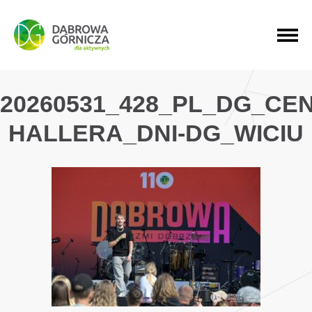
PRZEJDŹ DO MENU GŁÓWNEGO
PRZEJDŹ DO WYSZUKIWARKI
PRZEJDŹ DO TREŚCI
20260531_428_PL_DG_CE
HALLERA_DNI-DG_WICIU