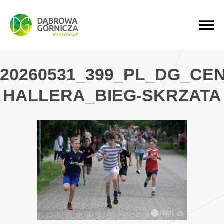
PRZEJDŹ DO MENU GŁÓWNEGO
PRZEJDŹ DO WYSZUKIWARKI
PRZEJDŹ DO TREŚCI
20260531_399_PL_DG_CE
HALLERA_BIEG-SKRZATA