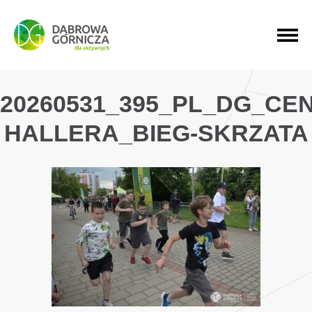
PRZEJDŹ DO MENU GŁÓWNEGO
PRZEJDŹ DO WYSZUKIWARKI
PRZEJDŹ DO TREŚCI
20260531_395_PL_DG_CE
HALLERA_BIEG-SKRZATA