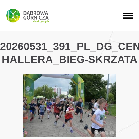
PRZEJDŹ DO MENU GŁÓWNEGO
PRZEJDŹ DO WYSZUKIWARKI
PRZEJDŹ DO TREŚCI
20260531_391_PL_DG_CE
HALLERA_BIEG-SKRZATA