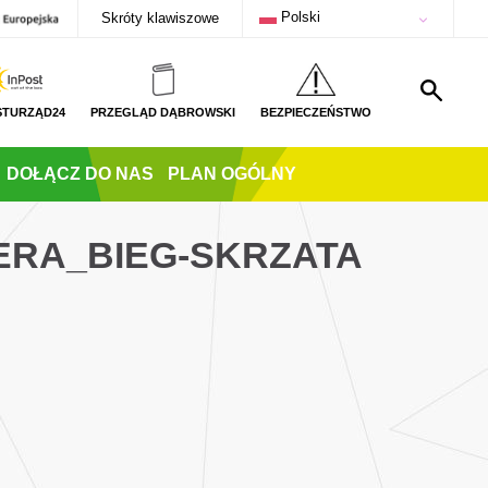
Polski
Skróty klawiszowe
STURZĄD24
PRZEGLĄD DĄBROWSKI
BEZPIECZEŃSTWO
DOŁĄCZ DO NAS
PLAN OGÓLNY
ERA_BIEG-SKRZATA