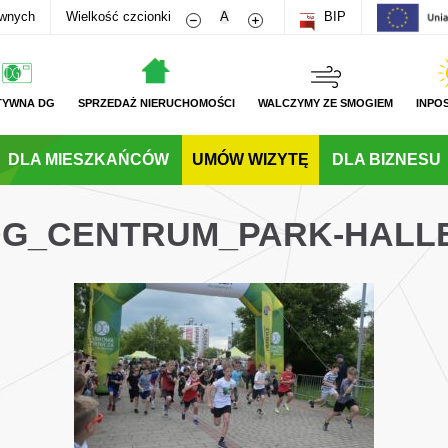
Zmniejsz rozmiar czcionki
Zwiększ rozmiar czcionki
awnych
Wielkość czcionki
A
BIP
TYWNA DG
SPRZEDAŻ NIERUCHOMOŚCI
WALCZYMY ZE SMOGIEM
INPO
DLA MIESZKAŃCÓW
UMÓW WIZYTĘ
DLA BIZNESU
_DG_CENTRUM_PARK-HALL