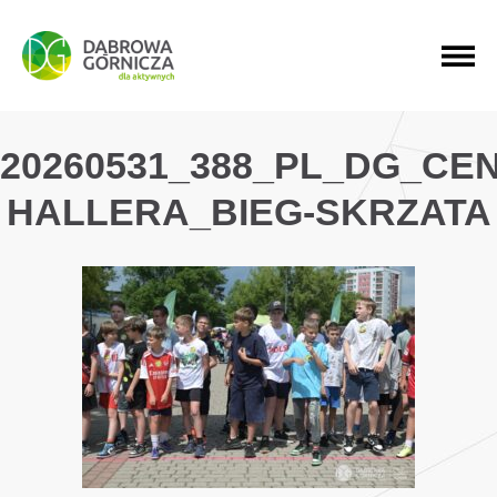
PRZEJDŹ DO MENU GŁÓWNEGO
PRZEJDŹ DO WYSZUKIWARKI
PRZEJDŹ DO TREŚCI
20260531_388_PL_DG_CE
HALLERA_BIEG-SKRZATA