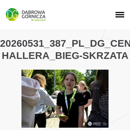
PRZEJDŹ DO MENU GŁÓWNEGO
PRZEJDŹ DO WYSZUKIWARKI
PRZEJDŹ DO TREŚCI
20260531_387_PL_DG_CE
HALLERA_BIEG-SKRZATA