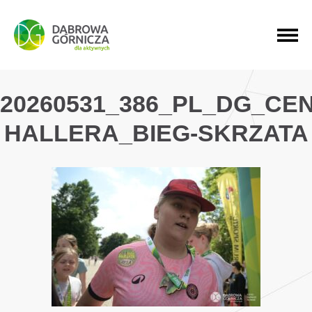
PRZEJDŹ DO MENU GŁÓWNEGO
PRZEJDŹ DO WYSZUKIWARKI
PRZEJDŹ DO TREŚCI
20260531_386_PL_DG_CE
HALLERA_BIEG-SKRZATA