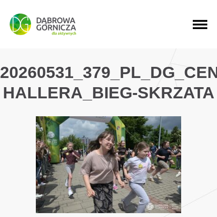
PRZEJDŹ DO MENU GŁÓWNEGO
PRZEJDŹ DO WYSZUKIWARKI
PRZEJDŹ DO TREŚCI
20260531_379_PL_DG_CE
HALLERA_BIEG-SKRZATA