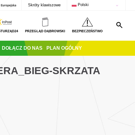
Polski
Skróty klawiszowe
STURZĄD24
PRZEGLĄD DĄBROWSKI
BEZPIECZEŃSTWO
DOŁĄCZ DO NAS
PLAN OGÓLNY
ERA_BIEG-SKRZATA