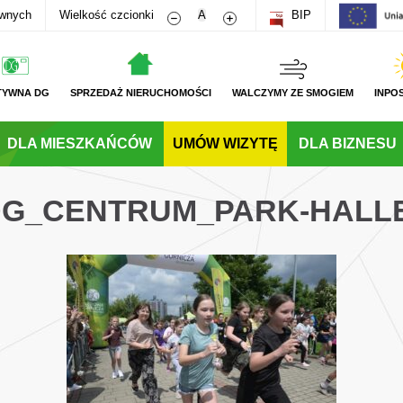
Zmniejsz rozmiar czcionki
Zwiększ rozmiar czcionki
awnych
Wielkość czcionki
A
BIP
TYWNA DG
SPRZEDAŻ NIERUCHOMOŚCI
WALCZYMY ZE SMOGIEM
INPO
DLA MIESZKAŃCÓW
UMÓW WIZYTĘ
DLA BIZNESU
_DG_CENTRUM_PARK-HALL