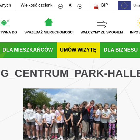
Zmniejsz rozmiar czcionki
Zwiększ rozmiar czcionki
awnych
Wielkość czcionki
A
BIP
TYWNA DG
SPRZEDAŻ NIERUCHOMOŚCI
WALCZYMY ZE SMOGIEM
INPO
DLA MIESZKAŃCÓW
UMÓW WIZYTĘ
DLA BIZNESU
_DG_CENTRUM_PARK-HALL