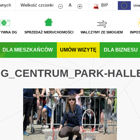
Zmniejsz rozmiar czcionki
Zwiększ rozmiar czcionki
awnych
Wielkość czcionki
A
BIP
TYWNA DG
SPRZEDAŻ NIERUCHOMOŚCI
WALCZYMY ZE SMOGIEM
INPO
DLA MIESZKAŃCÓW
UMÓW WIZYTĘ
DLA BIZNESU
_DG_CENTRUM_PARK-HALL