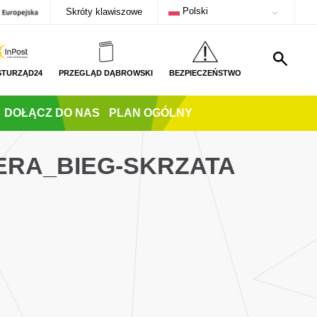
Polski
Skróty klawiszowe
STURZĄD24
PRZEGLĄD DĄBROWSKI
BEZPIECZEŃSTWO
DOŁĄCZ DO NAS
PLAN OGÓLNY
ERA_BIEG-SKRZATA