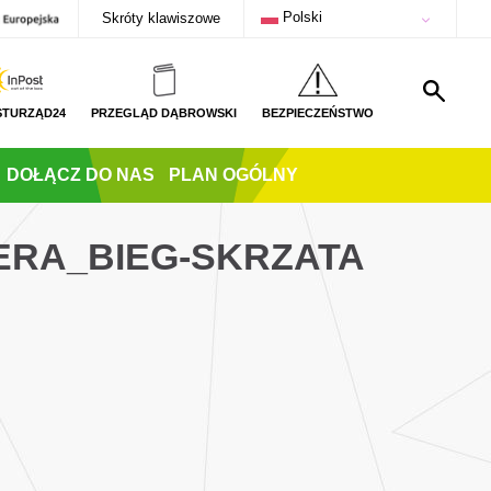
Polski
Skróty klawiszowe
STURZĄD24
PRZEGLĄD DĄBROWSKI
BEZPIECZEŃSTWO
DOŁĄCZ DO NAS
PLAN OGÓLNY
ERA_BIEG-SKRZATA