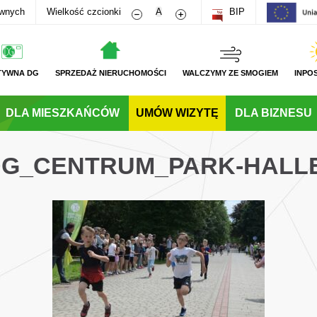
Zmniejsz rozmiar czcionki
Zwiększ rozmiar czcionki
awnych
Wielkość czcionki
A
BIP
TYWNA DG
SPRZEDAŻ NIERUCHOMOŚCI
WALCZYMY ZE SMOGIEM
INPO
DLA MIESZKAŃCÓW
UMÓW WIZYTĘ
DLA BIZNESU
_DG_CENTRUM_PARK-HALL