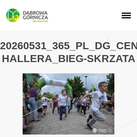
PRZEJDŹ DO MENU GŁÓWNEGO
PRZEJDŹ DO WYSZUKIWARKI
PRZEJDŹ DO TREŚCI
20260531_365_PL_DG_CE
HALLERA_BIEG-SKRZATA