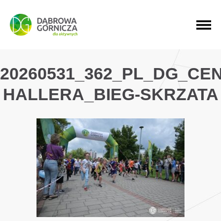
PRZEJDŹ DO MENU GŁÓWNEGO
PRZEJDŹ DO WYSZUKIWARKI
PRZEJDŹ DO TREŚCI
20260531_362_PL_DG_CE
HALLERA_BIEG-SKRZATA