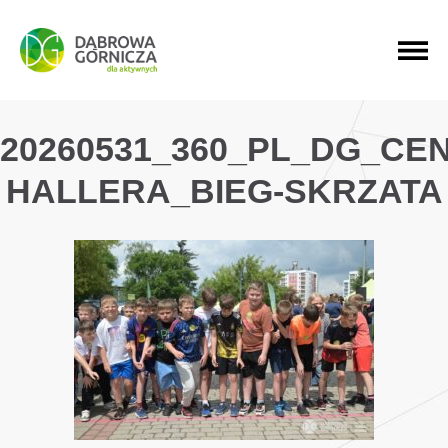
PRZEJDŹ DO MENU GŁÓWNEGO
PRZEJDŹ DO WYSZUKIWARKI
PRZEJDŹ DO TREŚCI
20260531_360_PL_DG_CE
HALLERA_BIEG-SKRZATA