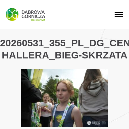
PRZEJDŹ DO MENU GŁÓWNEGO
PRZEJDŹ DO WYSZUKIWARKI
PRZEJDŹ DO TREŚCI
20260531_355_PL_DG_CE
HALLERA_BIEG-SKRZATA