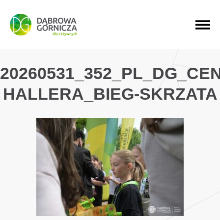
PRZEJDŹ DO MENU GŁÓWNEGO
PRZEJDŹ DO WYSZUKIWARKI
PRZEJDŹ DO TREŚCI
20260531_352_PL_DG_CE
HALLERA_BIEG-SKRZATA