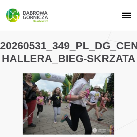
PRZEJDŹ DO MENU GŁÓWNEGO
PRZEJDŹ DO WYSZUKIWARKI
PRZEJDŹ DO TREŚCI
20260531_349_PL_DG_CE
HALLERA_BIEG-SKRZATA