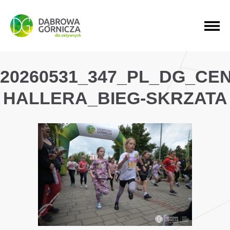
PRZEJDŹ DO MENU GŁÓWNEGO
PRZEJDŹ DO WYSZUKIWARKI
PRZEJDŹ DO TREŚCI
20260531_347_PL_DG_CE
HALLERA_BIEG-SKRZATA