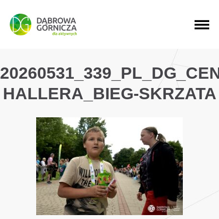
PRZEJDŹ DO MENU GŁÓWNEGO
PRZEJDŹ DO WYSZUKIWARKI
PRZEJDŹ DO TREŚCI
20260531_339_PL_DG_CE
HALLERA_BIEG-SKRZATA