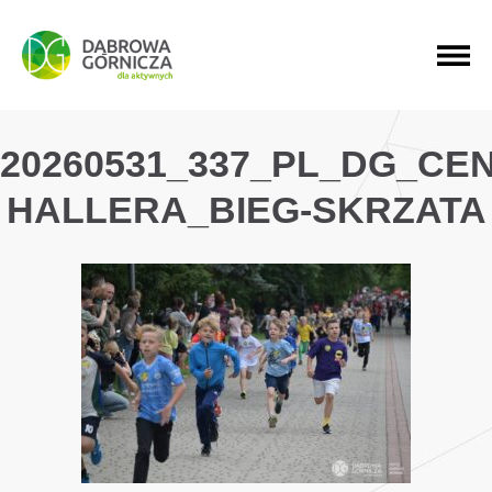
PRZEJDŹ DO MENU GŁÓWNEGO
PRZEJDŹ DO WYSZUKIWARKI
PRZEJDŹ DO TREŚCI
20260531_337_PL_DG_CE
HALLERA_BIEG-SKRZATA