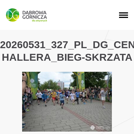
PRZEJDŹ DO MENU GŁÓWNEGO
PRZEJDŹ DO WYSZUKIWARKI
PRZEJDŹ DO TREŚCI
20260531_327_PL_DG_CE
HALLERA_BIEG-SKRZATA