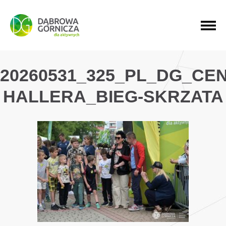
PRZEJDŹ DO MENU GŁÓWNEGO
PRZEJDŹ DO WYSZUKIWARKI
PRZEJDŹ DO TREŚCI
20260531_325_PL_DG_CE
HALLERA_BIEG-SKRZATA