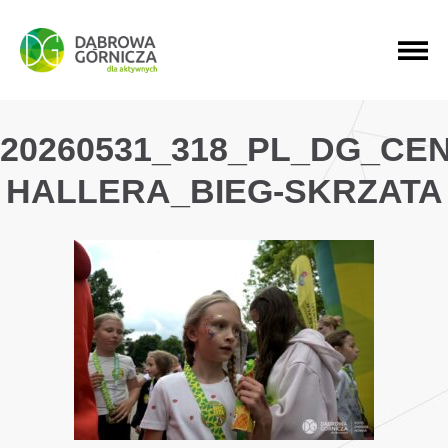
PRZEJDŹ DO MENU GŁÓWNEGO
PRZEJDŹ DO WYSZUKIWARKI
PRZEJDŹ DO TREŚCI
20260531_318_PL_DG_CE
HALLERA_BIEG-SKRZATA