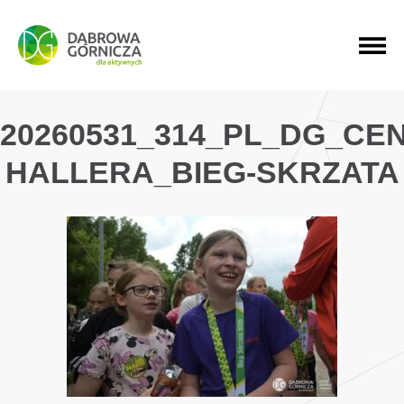
PRZEJDŹ DO MENU GŁÓWNEGO
PRZEJDŹ DO WYSZUKIWARKI
PRZEJDŹ DO TREŚCI
20260531_314_PL_DG_CE
HALLERA_BIEG-SKRZATA