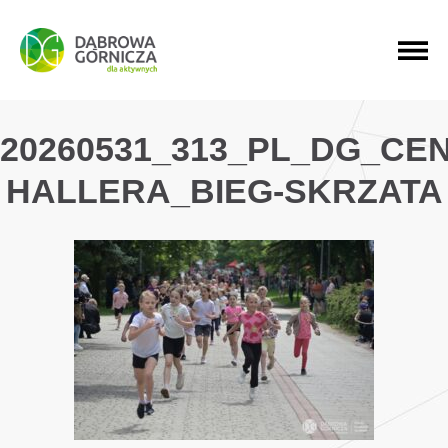
PRZEJDŹ DO MENU GŁÓWNEGO
PRZEJDŹ DO WYSZUKIWARKI
PRZEJDŹ DO TREŚCI
20260531_313_PL_DG_CE
HALLERA_BIEG-SKRZATA