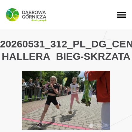
PRZEJDŹ DO MENU GŁÓWNEGO
PRZEJDŹ DO WYSZUKIWARKI
PRZEJDŹ DO TREŚCI
20260531_312_PL_DG_CE
HALLERA_BIEG-SKRZATA