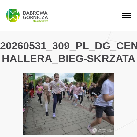
PRZEJDŹ DO MENU GŁÓWNEGO
PRZEJDŹ DO WYSZUKIWARKI
PRZEJDŹ DO TREŚCI
20260531_309_PL_DG_CE
HALLERA_BIEG-SKRZATA