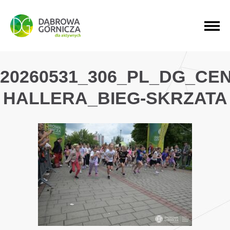
PRZEJDŹ DO MENU GŁÓWNEGO
PRZEJDŹ DO WYSZUKIWARKI
PRZEJDŹ DO TREŚCI
20260531_306_PL_DG_CE
HALLERA_BIEG-SKRZATA