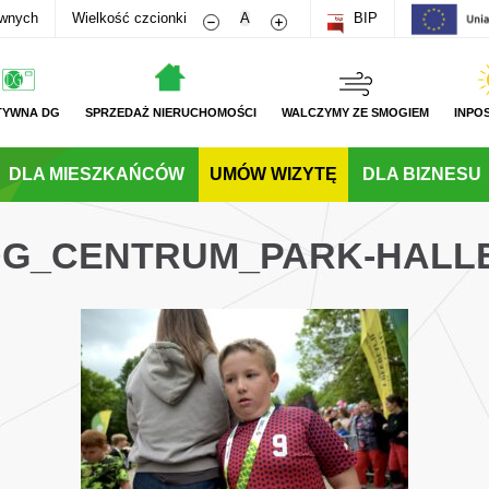
Zmniejsz rozmiar czcionki
Zwiększ rozmiar czcionki
awnych
Wielkość czcionki
A
BIP
TYWNA DG
SPRZEDAŻ NIERUCHOMOŚCI
WALCZYMY ZE SMOGIEM
INPO
DLA MIESZKAŃCÓW
UMÓW WIZYTĘ
DLA BIZNESU
_DG_CENTRUM_PARK-HALL