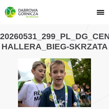
PRZEJDŹ DO MENU GŁÓWNEGO
PRZEJDŹ DO WYSZUKIWARKI
PRZEJDŹ DO TREŚCI
20260531_299_PL_DG_CE
HALLERA_BIEG-SKRZATA