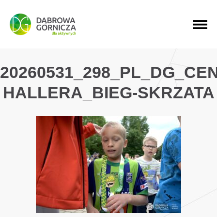
PRZEJDŹ DO MENU GŁÓWNEGO
PRZEJDŹ DO WYSZUKIWARKI
PRZEJDŹ DO TREŚCI
20260531_298_PL_DG_CE
HALLERA_BIEG-SKRZATA