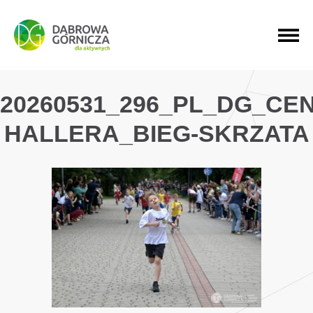
PRZEJDŹ DO MENU GŁÓWNEGO
PRZEJDŹ DO WYSZUKIWARKI
PRZEJDŹ DO TREŚCI
20260531_296_PL_DG_CE
HALLERA_BIEG-SKRZATA