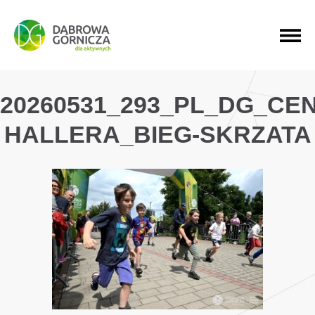
PRZEJDŹ DO MENU GŁÓWNEGO
PRZEJDŹ DO WYSZUKIWARKI
PRZEJDŹ DO TREŚCI
20260531_293_PL_DG_CE
HALLERA_BIEG-SKRZATA