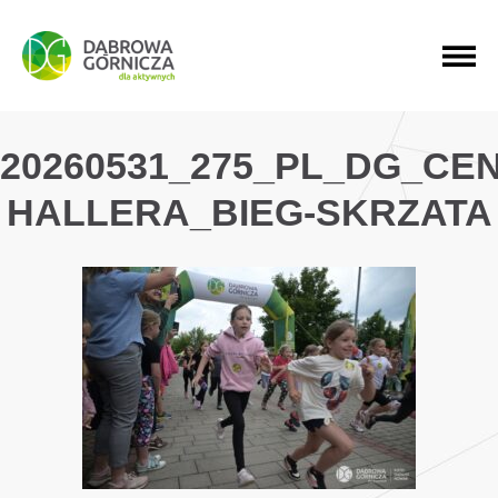
PRZEJDŹ DO MENU GŁÓWNEGO
PRZEJDŹ DO WYSZUKIWARKI
PRZEJDŹ DO TREŚCI
20260531_275_PL_DG_CE
HALLERA_BIEG-SKRZATA