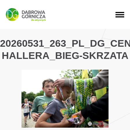
PRZEJDŹ DO MENU GŁÓWNEGO
PRZEJDŹ DO WYSZUKIWARKI
PRZEJDŹ DO TREŚCI
20260531_263_PL_DG_CE
HALLERA_BIEG-SKRZATA