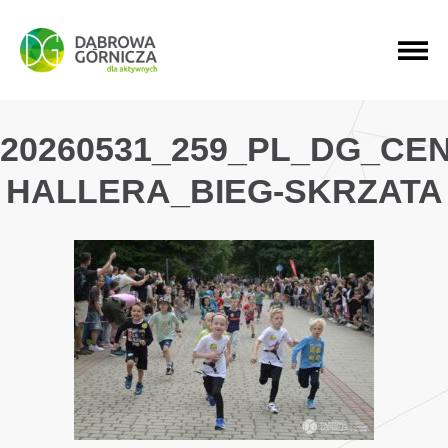
PRZEJDŹ DO MENU GŁÓWNEGO
PRZEJDŹ DO WYSZUKIWARKI
PRZEJDŹ DO TREŚCI
20260531_259_PL_DG_CE
HALLERA_BIEG-SKRZATA