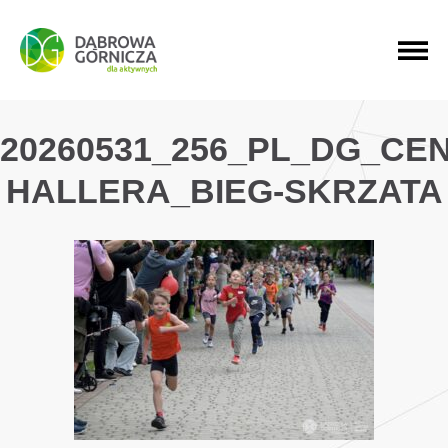
PRZEJDŹ DO MENU GŁÓWNEGO
PRZEJDŹ DO WYSZUKIWARKI
PRZEJDŹ DO TREŚCI
20260531_256_PL_DG_CE
HALLERA_BIEG-SKRZATA