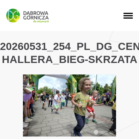
PRZEJDŹ DO MENU GŁÓWNEGO
PRZEJDŹ DO WYSZUKIWARKI
PRZEJDŹ DO TREŚCI
20260531_254_PL_DG_CE
HALLERA_BIEG-SKRZATA