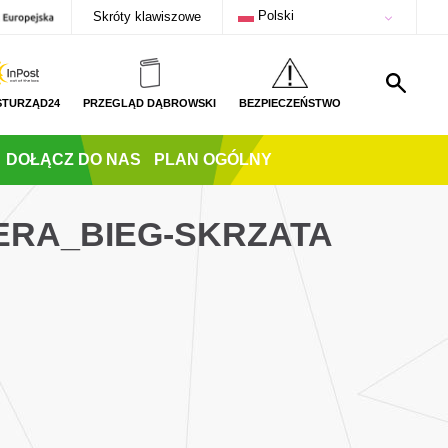
Polski
Skróty klawiszowe
STURZĄD24
PRZEGLĄD DĄBROWSKI
BEZPIECZEŃSTWO
DOŁĄCZ DO NAS
PLAN OGÓLNY
ERA_BIEG-SKRZATA