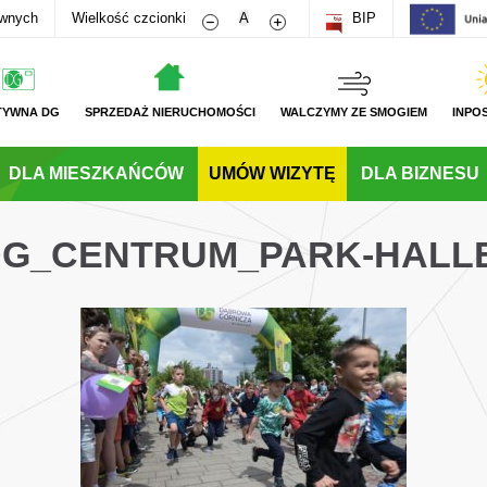
Zmniejsz rozmiar czcionki
Zwiększ rozmiar czcionki
awnych
Wielkość czcionki
A
BIP
TYWNA DG
SPRZEDAŻ NIERUCHOMOŚCI
WALCZYMY ZE SMOGIEM
INPO
DLA MIESZKAŃCÓW
UMÓW WIZYTĘ
DLA BIZNESU
_DG_CENTRUM_PARK-HALL