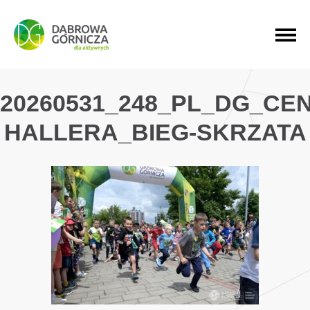
PRZEJDŹ DO MENU GŁÓWNEGO
PRZEJDŹ DO WYSZUKIWARKI
PRZEJDŹ DO TREŚCI
20260531_248_PL_DG_CE
HALLERA_BIEG-SKRZATA