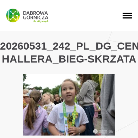
PRZEJDŹ DO MENU GŁÓWNEGO
PRZEJDŹ DO WYSZUKIWARKI
PRZEJDŹ DO TREŚCI
20260531_242_PL_DG_CE
HALLERA_BIEG-SKRZATA