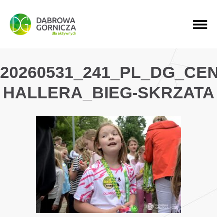
PRZEJDŹ DO MENU GŁÓWNEGO
PRZEJDŹ DO WYSZUKIWARKI
PRZEJDŹ DO TREŚCI
20260531_241_PL_DG_CE
HALLERA_BIEG-SKRZATA