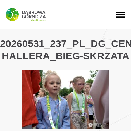
PRZEJDŹ DO MENU GŁÓWNEGO
PRZEJDŹ DO WYSZUKIWARKI
PRZEJDŹ DO TREŚCI
20260531_237_PL_DG_CE
HALLERA_BIEG-SKRZATA