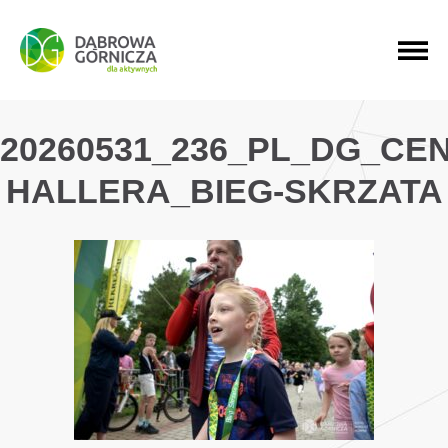
PRZEJDŹ DO MENU GŁÓWNEGO
PRZEJDŹ DO WYSZUKIWARKI
PRZEJDŹ DO TREŚCI
20260531_236_PL_DG_CE
HALLERA_BIEG-SKRZATA