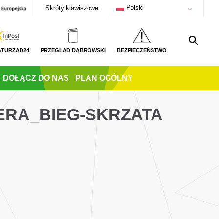
Polski
Skróty klawiszowe
STURZĄD24
PRZEGLĄD DĄBROWSKI
BEZPIECZEŃSTWO
DOŁĄCZ DO NAS
PLAN OGÓLNY
ERA_BIEG-SKRZATA