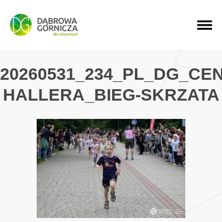
PRZEJDŹ DO MENU GŁÓWNEGO
PRZEJDŹ DO WYSZUKIWARKI
PRZEJDŹ DO TREŚCI
20260531_234_PL_DG_CE
HALLERA_BIEG-SKRZATA