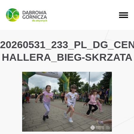
PRZEJDŹ DO MENU GŁÓWNEGO
PRZEJDŹ DO WYSZUKIWARKI
PRZEJDŹ DO TREŚCI
20260531_233_PL_DG_CE
HALLERA_BIEG-SKRZATA