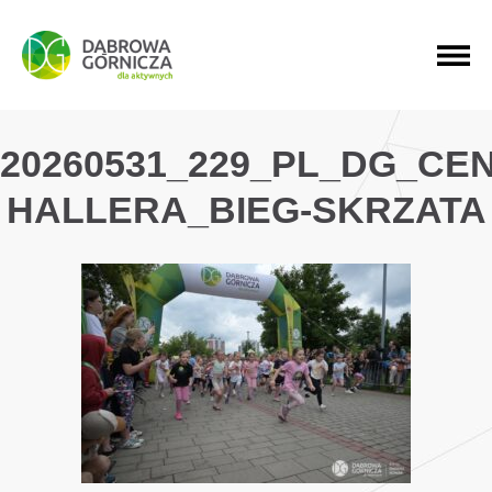
PRZEJDŹ DO MENU GŁÓWNEGO
PRZEJDŹ DO WYSZUKIWARKI
PRZEJDŹ DO TREŚCI
20260531_229_PL_DG_CE
HALLERA_BIEG-SKRZATA